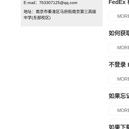
FedE
E-mail：763307125@qq.com
地址：南京市秦淮区马府街南京第三高级
MOR
中学(东部校区)
如何获取
MOR
不登录 
MOR
如果忘记
MOR
如果下