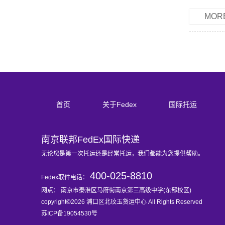
MOR
首页
关于Fedex
国际托运
南京联邦FedEx国际快递
无论您是第一次托运还是经常托运，我们都能为您提供帮助。
400-025-8810
Fedex取件电话：
网点： 南京市秦淮区马府街南京第三高级中学(东部校区)
copyright©2026 浦口区北玟玉货运中心 All Rights Reserved
苏ICP备19054530号