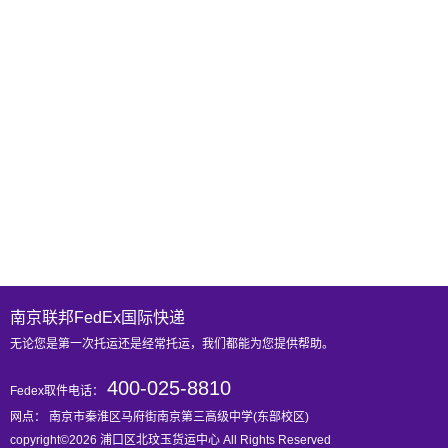
南京联邦FedEx国际快递
无论您是第一次托运还是经常托运，我们都能为您提供帮助。
400-025-8810
Fedex取件电话：
网点： 南京市秦淮区马府街南京第三高级中学(东部校区)
copyright©2026 浦口区北玟玉货运中心 All Rights Reserved